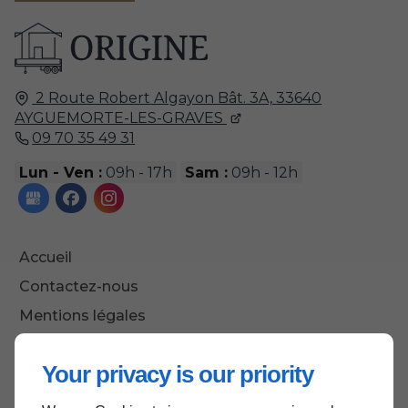
2 Route Robert Algayon Bât. 3A,
33640
AYGUEMORTE-LES-GRAVES
09 70 35 49 31
Lun - Ven :
09h - 17h
Sam :
09h - 12h
Accueil
Contactez-nous
Mentions légales
Plan du site
Your privacy is our priority