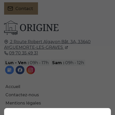
Contact
2 Route Robert Algayon Bât. 3A,
33640
AYGUEMORTE-LES-GRAVES
09 70 35 49 31
Lun - Ven :
09h - 17h
Sam :
09h - 12h
Accueil
Contactez-nous
Mentions légales
Plan du site