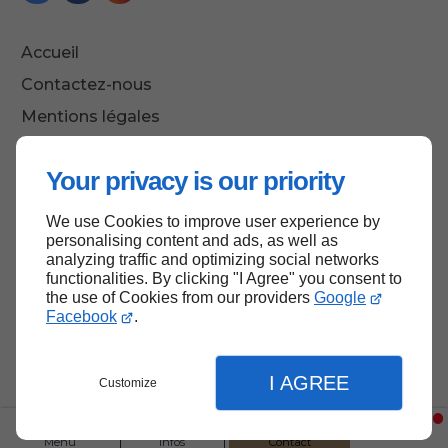
Accueil
Contactez-nous
Mentions légales
Plan du site
Your privacy is our priority
We use Cookies to improve user experience by
Haut de page
personalising content and ads, as well as
analyzing traffic and optimizing social networks
functionalities. By clicking "I Agree" you consent to
the use of Cookies from our providers
Google
Facebook
.
I AGREE
Customize
Menu
Infos
Contact