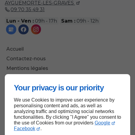
AYGUEMORTE-LES-GRAVES
09 70 35 49 31
Lun - Ven :
09h - 17h
Sam :
09h - 12h
Accueil
Contactez-nous
Mentions légales
Plan du site
Your privacy is our priority
We use Cookies to improve user experience by
Haut de page
personalising content and ads, as well as
analyzing traffic and optimizing social networks
functionalities. By clicking "I Agree" you consent to
the use of Cookies from our providers
Google
Facebook
.