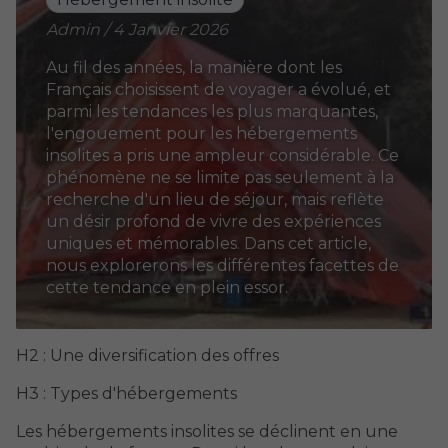
Admin / 4 Janvier 2026
Au fil des années, la manière dont les
Français choisissent de voyager a évolué, et
parmi les tendances les plus marquantes,
l'engouement pour les hébergements
insolites a pris une ampleur considérable. Ce
phénomène ne se limite pas seulement à la
recherche d'un lieu de séjour, mais reflète
un désir profond de vivre des expériences
uniques et mémorables. Dans cet article,
nous explorerons les différentes facettes de
cette tendance en plein essor.
H2 : Une diversification des offres
H3 : Types d'hébergements
Les hébergements insolites se déclinent en une